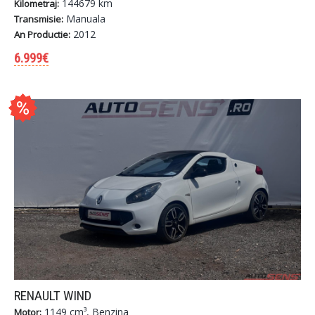
144679 km
Kilometraj:
Manuala
Transmisie:
2012
An Productie:
6.999€
RENAULT WIND
1149 cm³, Benzina
Motor: